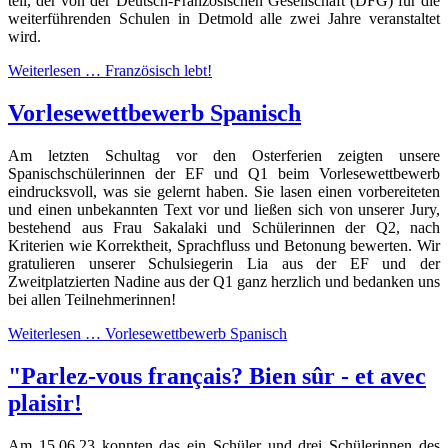
teil, der von der Deutsch-Französischen Gesellschaft (DFG) für die
weiterführenden Schulen in Detmold alle zwei Jahre veranstaltet
wird.
Weiterlesen …
Französisch lebt!
Vorlesewettbewerb Spanisch
Am letzten Schultag vor den Osterferien zeigten unsere
Spanischschülerinnen der EF und Q1 beim Vorlesewettbewerb
eindrucksvoll, was sie gelernt haben. Sie lasen einen vorbereiteten
und einen unbekannten Text vor und ließen sich von unserer Jury,
bestehend aus Frau Sakalaki und Schülerinnen der Q2, nach
Kriterien wie Korrektheit, Sprachfluss und Betonung bewerten. Wir
gratulieren unserer Schulsiegerin Lia aus der EF und der
Zweitplatzierten Nadine aus der Q1 ganz herzlich und bedanken uns
bei allen Teilnehmerinnen!
Weiterlesen …
Vorlesewettbewerb Spanisch
"Parlez-vous français? Bien sûr - et avec
plaisir!
Am 15.06.23 konnten das ein Schüler und drei Schülerinnen des