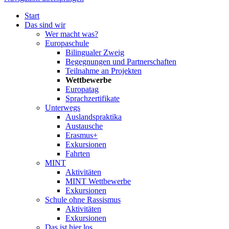
Start
Das sind wir
Wer macht was?
Europaschule
Bilingualer Zweig
Begegnungen und Partnerschaften
Teilnahme an Projekten
Wettbewerbe
Europatag
Sprachzertifikate
Unterwegs
Auslandspraktika
Austausche
Erasmus+
Exkursionen
Fahrten
MINT
Aktivitäten
MINT Wettbewerbe
Exkursionen
Schule ohne Rassismus
Aktivitäten
Exkursionen
Das ist hier los