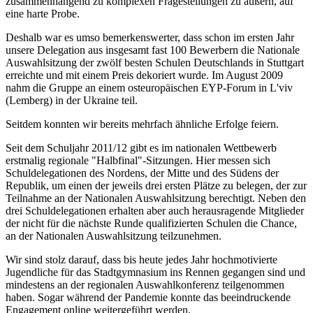
zusammenhängend zu komplexen Fragestellungen zu äußern, auf
eine harte Probe.
Deshalb war es umso bemerkenswerter, dass schon im ersten Jahr
unsere Delegation aus insgesamt fast 100 Bewerbern die Nationale
Auswahlsitzung der zwölf besten Schulen Deutschlands in Stuttgart
erreichte und mit einem Preis dekoriert wurde. Im August 2009
nahm die Gruppe an einem osteuropäischen EYP-Forum in L'viv
(Lemberg) in der Ukraine teil.
Seitdem konnten wir bereits mehrfach ähnliche Erfolge feiern.
Seit dem Schuljahr 2011/12 gibt es im nationalen Wettbewerb
erstmalig regionale "Halbfinal"-Sitzungen. Hier messen sich
Schuldelegationen des Nordens, der Mitte und des Südens der
Republik, um einen der jeweils drei ersten Plätze zu belegen, der zur
Teilnahme an der Nationalen Auswahlsitzung berechtigt. Neben den
drei Schuldelegationen erhalten aber auch herausragende Mitglieder
der nicht für die nächste Runde qualifizierten Schulen die Chance,
an der Nationalen Auswahlsitzung teilzunehmen.
Wir sind stolz darauf, dass bis heute jedes Jahr hochmotivierte
Jugendliche für das Stadtgymnasium ins Rennen gegangen sind und
mindestens an der regionalen Auswahlkonferenz teilgenommen
haben. Sogar während der Pandemie konnte das beeindruckende
Engagement online weitergeführt werden.