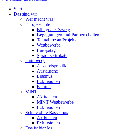
Start
Das sind wir
Wer macht was?
Europaschule
Bilingualer Zweig
Begegnungen und Partnerschaften
Teilnahme an Projekten
Wettbewerbe
Europatag
Sprachzertifikate
Unterwegs
Auslandspraktika
Austausche
Erasmus+
Exkursionen
Fahrten
MINT
Aktivitäten
MINT Wettbewerbe
Exkursionen
Schule ohne Rassismus
Aktivitäten
Exkursionen
Das ist hier los